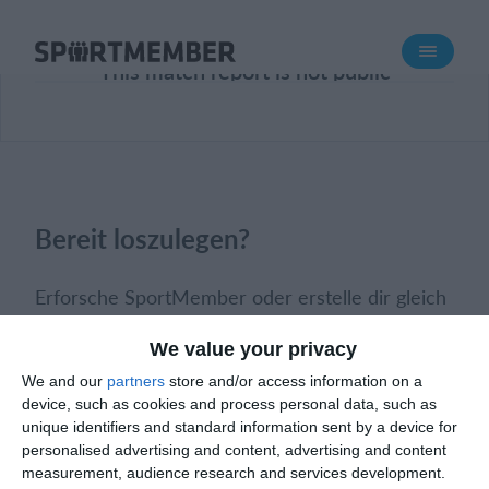
Über SportMember
This match report is not public
Über uns
Triff uns
Karriere
Funktionen
Bereit loszulegen?
Trainingsplan
Mitgliedsbeitrag
Erforsche SportMember oder erstelle dir gleich
Homepage erstellen
ein Konto und beginne damit, deinen Verein
We value your privacy
einzurichten. Falls du Fragen haben solltest oder
Vereins App
We and our
partners
store and/or access information on a
Hilfe brauchst, steht dir unser Support gerne
Belegungsplan
device, such as cookies and process personal data, such as
zur Seite.
unique identifiers and standard information sent by a device for
Was kostet es?
personalised advertising and content, advertising and content
measurement, audience research and services development.
Online-Meeting buchen
Deutsch