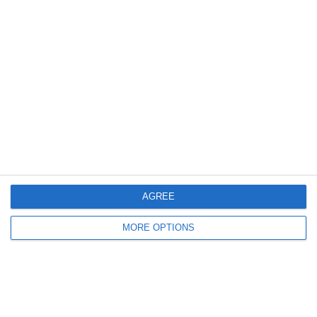
Deutsch
SportMember
Hilfe
Kontakt
Fragen und Antworten
AGREE
Über uns
Webinar
MORE OPTIONS
Karriere
Sportregeln
Artikel Archiv
Funktionen auswählen
Datenschutzerklärung
Trainingsplan
Terms and conditions
Mitgliedsbeitrag