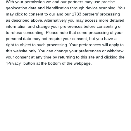
With your permission we and our partners may use precise
geolocation data and identification through device scanning. You
Kostenlos testen
may click to consent to our and our 1733 partners’ processing
Einloggen
as described above. Alternatively you may access more detailed
information and change your preferences before consenting or
to refuse consenting.
Please note that some processing of your
personal data may not require your consent, but you have a
right to object to such processing. Your preferences will apply to
this website only. You can change your preferences or withdraw
Was kostet es?
your consent at any time by returning to this site and clicking the
Welches Paket braucht euer Verein? Basic oder PRO?
"Privacy" button at the bottom of the webpage.
Preise
Funktionsübersicht
Keine zwei Vereine sind gleich - unsere Vereinssoftware
passt zu jedem
Funktionsübersicht