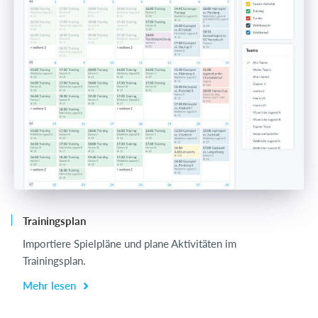
Trainingsplan
Ch
Importiere Spielpläne und plane Aktivitäten im
Ch
t
Trainingsplan.
de
Mehr lesen
Me