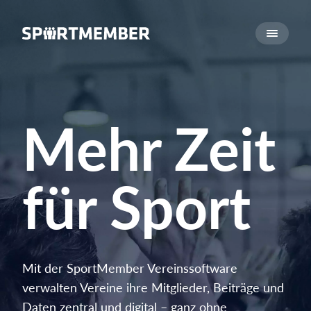
Über SportMember
Über uns
Triff uns
Karriere
Mehr Zeit
Funktionen
Trainingsplan
für Sport
Mitgliedsbeitrag
Homepage erstellen
Vereins App
Belegungsplan
Mit der SportMember Vereinssoftware
Was kostet es?
verwalten Vereine ihre Mitglieder, Beiträge und
Daten zentral und digital – ganz ohne
Deutsch