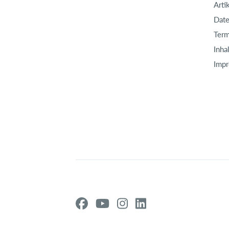
Arti
Date
Term
Inha
Imp