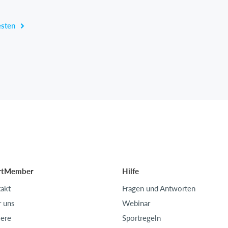
esten
rtMember
Hilfe
akt
Fragen und Antworten
 uns
Webinar
iere
Sportregeln