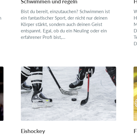
Schwimmen und regeln
H
Bist du bereit, einzutauchen? Schwimmen ist
W
n
ein fantastischer Sport, der nicht nur deinen
H
Körper stärkt, sondern auch deinen Geist
M
entspannt. Egal, ob du ein Neuling oder ein
D
erfahrener Profi bist,...
T
D
Eishockey
F