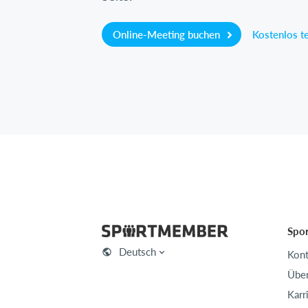
Online-Meeting buchen
Kostenlos t
Spo
Deutsch
Kont
Über
Karr