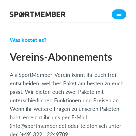
Über SportMember
Über uns
Triff uns
Was kostet es?
Karriere
Vereins-Abonnements
Funktionen
Trainingsplan
Als SportMember-Verein könnt ihr euch frei
Mitgliedsbeitrag
entscheiden, welches Paket am besten zu euch
Homepage erstellen
passt. Wir bieten euch zwei Pakete mit
Vereins App
unterschiedlichen Funktionen und Preisen an.
Wenn ihr weitere Fragen zu unseren Paketen
Belegungsplan
habt, erreicht ihr uns per E-Mail
Was kostet es?
(
info@sportmember.de
) oder telefonisch unter
der (+49) 3221 2249709.
Deutsch