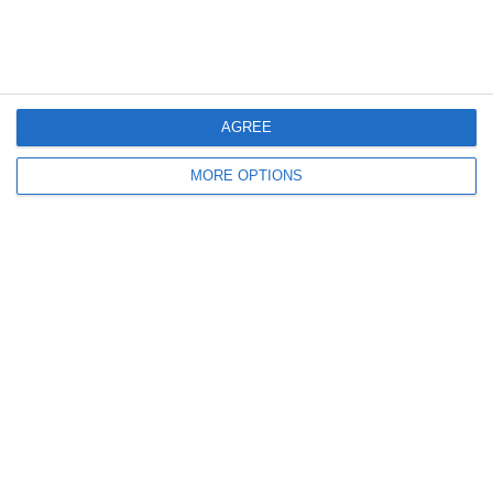
20. Juni
7
9
FC Altstetten D9a
Junioren D9/b
AGREE
MORE OPTIONS
13. Juni
4
3
SC Ittigen Da
Ostermundigen
6
4
Junioren D9/b
FR BLACK Db
1
19
Gegner
U16 - 2026/27
7. Juni