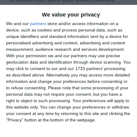
souveräner auf und übernahm mehr Spielanteile. Die
Tigers hielten jedoch engagiert dagegen und konnten
We value your privacy
immer wieder gezielte Nadelstiche setzen. Fabian Schädeli
We and our
partners
store and/or access information on a
erhöhte in der 27. Minute auf 0:2, nachdem zuvor mehrere
device, such as cookies and process personal data, such as
Strafen
auf beiden Seiten den Spielfluss beeinflusst
unique identifiers and standard information sent by a device for
hatten. Kurz vor der zweiten Pause gelang Niklas Nowak
personalised advertising and content, advertising and content
mit Unterstützung von Patrick Thöni der wichtige
measurement, audience research and services development.
Anschlusstreffer zum 1:2, wodurch die Tigers weiterhin im
With your permission we and our partners may use precise
Spiel blieben.
geolocation data and identification through device scanning. You
may click to consent to our and our 1733 partners’ processing
Im Schlussdrittel zeigte sich schliesslich die grössere
as described above. Alternatively you may access more detailed
Erfahrung von Virtus Wohlen. Roland Müller sowie
information and change your preferences before consenting or
zweimal Fabian Schädeli sorgten mit ihren Treffern für die
to refuse consenting.
Please note that some processing of your
Vorentscheidung zum zwischenzeitlichen 1:5. Die Tigers
personal data may not require your consent, but you have a
gaben sich dennoch nie auf: Niklas Nowak traf ein zweites
right to object to such processing. Your preferences will apply to
Mal zum 2:5 und Cyril Bouilloux erhöhte kurz vor Schluss
this website only. You can change your preferences or withdraw
nochmals auf 3:6. Den letzten Treffer der Partie erzielte
your consent at any time by returning to this site and clicking the
wiederum Niklas Nowak nach Assist von Fabian Schädeli
"Privacy" button at the bottom of the webpage.
zum 3:6-Endstand.
Die Tigers kämpften bis zum Schluss aufopferungsvoll,