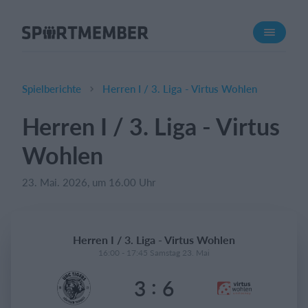
Über SportMember
Über uns
Triff uns
Spielberichte
Herren I / 3. Liga - Virtus Wohlen
Karriere
Herren I / 3. Liga - Virtus
Funktionen
Wohlen
Trainingsplan
Mitgliedsbeitrag
23. Mai. 2026, um 16.00 Uhr
Homepage erstellen
Vereins App
Herren I / 3. Liga - Virtus Wohlen
Belegungsplan
16:00 - 17:45 Samstag 23. Mai
:
3
6
Was kostet es?
Deutsch