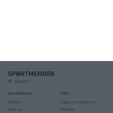
Funktionsübersicht
Keine zwei Vereine sind gleich - unsere Vereinssoftware
passt zu jedem
Funktionsübersicht
Deutsch
SportMember
Hilfe
Kontakt
Fragen und Antworten
Über uns
Webinar