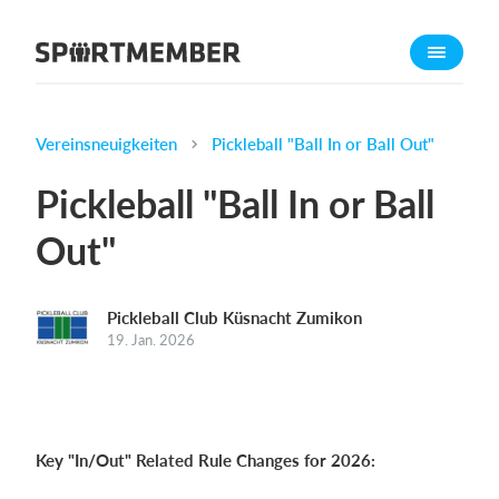
Über SportMember
Über uns
Triff uns
Vereinsneuigkeiten
Pickleball "Ball In or Ball Out"
Karriere
Pickleball "Ball In or Ball
Funktionen
Out"
Trainingsplan
Mitgliedsbeitrag
Pickleball Club Küsnacht Zumikon
Homepage erstellen
19. Jan. 2026
Vereins App
Belegungsplan
Was kostet es?
Key "In/Out" Related Rule Changes for 2026:
Deutsch