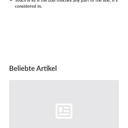
Touch is In:
If the ball touches any part of the line, it's
considered in.
Beliebte Artikel