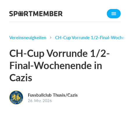
Über SportMember
Über uns
Triff uns
Vereinsneuigkeiten
CH-Cup Vorrunde 1/2-Final-Wochenen
Karriere
CH-Cup Vorrunde 1/2-
Funktionen
Final-Wochenende in
Trainingsplan
Cazis
Mitgliedsbeitrag
Homepage erstellen
Vereins App
Fussballclub Thusis/Cazis
26. Mrz. 2026
Belegungsplan
Was kostet es?
Deutsch