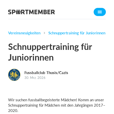
Über SportMember
Über uns
Triff uns
Vereinsneuigkeiten
Schnuppertraining für Juniorinnen
Karriere
Schnuppertraining für
Funktionen
Juniorinnen
Trainingsplan
Mitgliedsbeitrag
Fussballclub Thusis/Cazis
Homepage erstellen
30. Mrz. 2026
Vereins App
Belegungsplan
Wir suchen fussballbegeisterte Mädchen! Komm an unser
Was kostet es?
Schnuppertraining für Mädchen mit den Jahrgängen 2017–
2020.
Deutsch