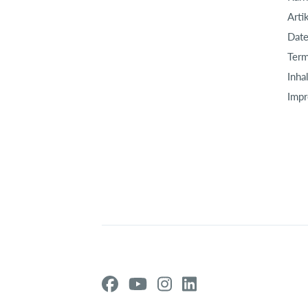
Arti
Date
Term
Inha
Imp