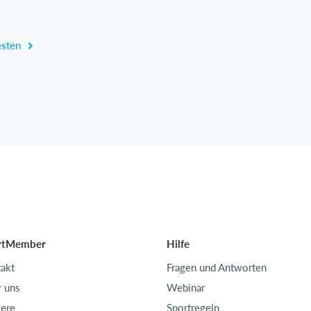
esten
rtMember
Hilfe
akt
Fragen und Antworten
 uns
Webinar
iere
Sportregeln