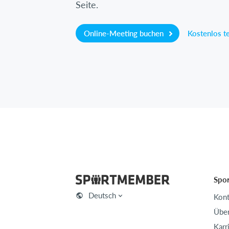
Seite.
Online-Meeting buchen
Kostenlos t
Spo
Deutsch
Kont
Über
Karr