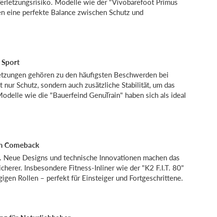
erletzungsrisiko. Modelle wie der "Vivobarefoot Primus
en eine perfekte Balance zwischen Schutz und
 Sport
rletzungen gehören zu den häufigsten Beschwerden bei
nur Schutz, sondern auch zusätzliche Stabilität, um das
odelle wie die "Bauerfeind GenuTrain" haben sich als ideal
ein Comeback
 je. Neue Designs und technische Innovationen machen das
cherer. Insbesondere Fitness-Inliner wie der "K2 F.I.T. 80"
gigen Rollen – perfekt für Einsteiger und Fortgeschrittene.