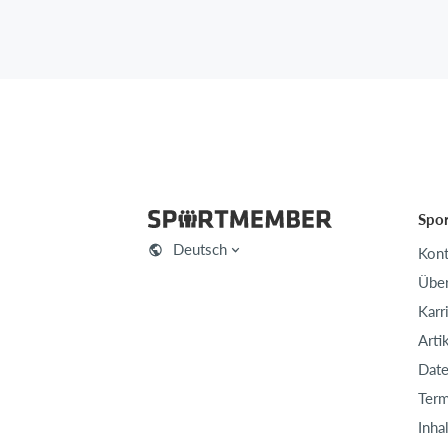
Spo
Deutsch
Kont
Über
Karr
Arti
Date
Term
Inha