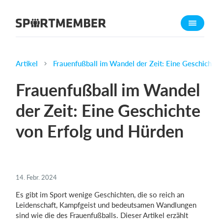
Über SportMember
Über uns
Triff uns
Artikel
Frauenfußball im Wandel der Zeit: Eine Geschichte
Karriere
Frauenfußball im Wandel
Funktionen
der Zeit: Eine Geschichte
Trainingsplan
von Erfolg und Hürden
Mitgliedsbeitrag
Homepage erstellen
Vereins App
Belegungsplan
14. Febr. 2024
Es gibt im Sport wenige Geschichten, die so reich an
Was kostet es?
Leidenschaft, Kampfgeist und bedeutsamen Wandlungen
sind wie die des Frauenfußballs. Dieser Artikel erzählt
Deutsch