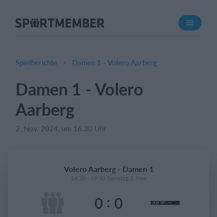
Über SportMember
Über uns
Triff uns
Spielberichte
Damen 1 - Volero Aarberg
Karriere
Damen 1 - Volero
Funktionen
Aarberg
Trainingsplan
Mitgliedsbeitrag
2. Nov. 2024, um 16.30 Uhr
Homepage erstellen
Vereins App
Volero Aarberg - Damen 1
Belegungsplan
16:30 - 19:30 Samstag 2. Nov
:
0
0
Was kostet es?
Deutsch