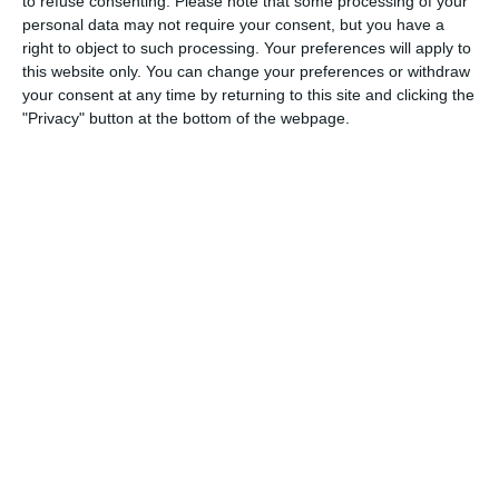
to refuse consenting.
Please note that some processing of your
8
4
SC Ittigen Da
Köniz
personal data may not require your consent, but you have a
right to object to such processing. Your preferences will apply to
3
2
SV Höngg Db
FC Glattfelden a
this website only. You can change your preferences or withdraw
your consent at any time by returning to this site and clicking the
"Privacy" button at the bottom of the webpage.
0
0
FC Black Stars B2 26/27
Basel International
15
2
Junioren D9/b
FC Red Star Sc
23. Mai
3
6
Herren I / 3. Liga
Virtus Wohlen
16. Mai
0
0
Gegner
SG Obwalden 1