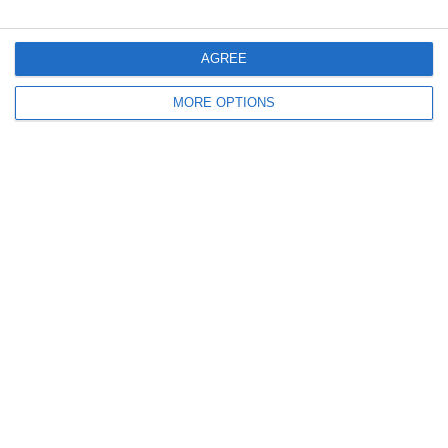
5
4
Fc Weissenstein
SC Ittigen Da
Zurück
Weiter
AGREE
MORE OPTIONS
Bereit loszulegen?
Erforsche SportMember oder erstelle dir gleich
ein Konto und beginne damit, deinen Verein
einzurichten. Falls du Fragen haben solltest oder
Hilfe brauchst, steht dir unser Support gerne
zur Seite.