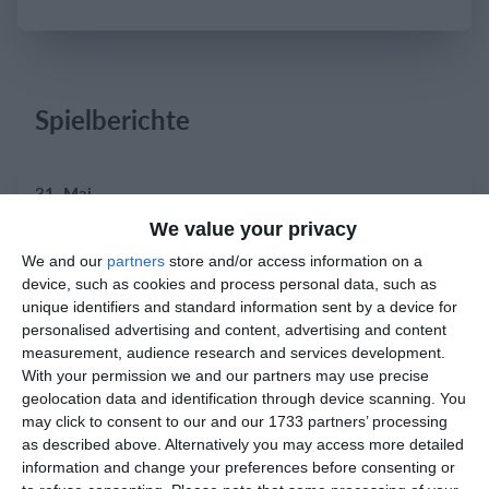
Einloggen
Spielberichte
31. Mai
We value your privacy
8
4
Herren 1
Gegner
We and our
partners
store and/or access information on a
device, such as cookies and process personal data, such as
unique identifiers and standard information sent by a device for
30. Mai
personalised advertising and content, advertising and content
measurement, audience research and services development.
With your permission we and our partners may use precise
1
5
Gegner
SG Obwalden 1
geolocation data and identification through device scanning. You
may click to consent to our and our 1733 partners’ processing
4
4
Junioren Ca
FC Altstetten Ca
as described above. Alternatively you may access more detailed
information and change your preferences before consenting or