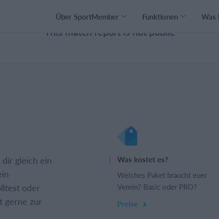
Über SportMember
Funktionen
Was 
This match report is not public
dir gleich ein
Was kostet es?
ein
Welches Paket braucht euer
lltest oder
Verein? Basic oder PRO?
t gerne zur
Preise