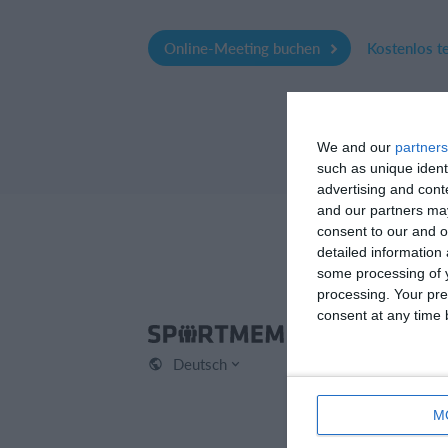
Online-Meeting buchen
Kostenlos t
We and our
partners
such as unique ident
advertising and con
and our partners may
consent to our and o
detailed information
some processing of y
processing. Your pre
consent at any time b
Spo
Deutsch
Kont
Über
M
Karr