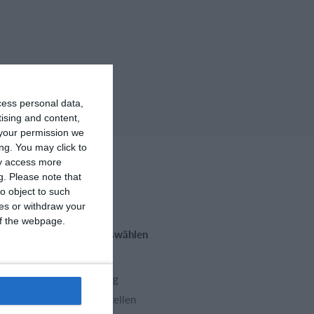
cess personal data,
tising and content,
your permission we
ng. You may click to
ay access more
g.
Please note that
o object to such
ces or withdraw your
 of the webpage.
Funktionen auswählen
Trainingsplan
Mitgliedsbeitrag
Homepage erstellen