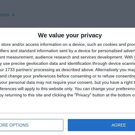
esten
We value your privacy
store and/or access information on a device, such as cookies and pro
ifiers and standard information sent by a device for personalised adver
tent measurement, audience research and services development.
With 
 use precise geolocation data and identification through device scanni
ur 1733 partners’ processing as described above. Alternatively you m
 and change your preferences before consenting or to refuse consentin
our personal data may not require your consent, but you have a right t
ferences will apply to this website only. You can change your preferen
y returning to this site and clicking the "Privacy" button at the bottom
rtMember
Hilfe
akt
Fragen und Antworten
 uns
Webinar
ORE OPTIONS
AGREE
iere
Sportregeln