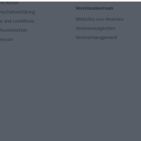
kel Archiv
Vereinsuniversum
nschutzerklärung
Websites von Vereinen
s and conditions
Vereinsneuigkeiten
ltsverzeichnis
Vereinsmanagement
ressum