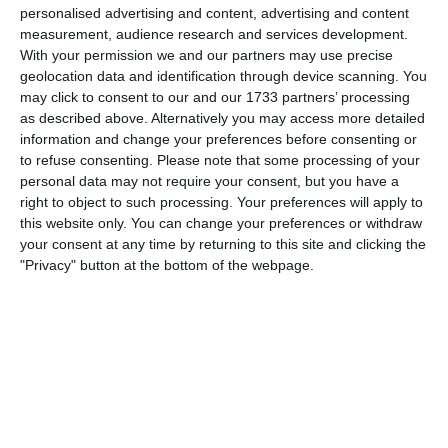
personalised advertising and content, advertising and content
measurement, audience research and services development.
With your permission we and our partners may use precise
Spielberichte
geolocation data and identification through device scanning. You
may click to consent to our and our 1733 partners’ processing
as described above. Alternatively you may access more detailed
30. Mai
information and change your preferences before consenting or
to refuse consenting.
Please note that some processing of your
1
5
Gegner
SG Obwalden 1
personal data may not require your consent, but you have a
right to object to such processing. Your preferences will apply to
this website only. You can change your preferences or withdraw
4
4
Junioren Ca
FC Altstetten Ca
your consent at any time by returning to this site and clicking the
"Privacy" button at the bottom of the webpage.
8
4
SC Ittigen Da
Köniz
3
2
SV Höngg Db
FC Glattfelden a
0
0
FC Black Stars B2 26/27
Basel Internationa
15
2
Junioren D9/b
FC Red Star Sc