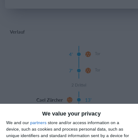
Einloggen
Verlauf
Tor
4'
Tor
7'
2 Drittel
Cael Zürcher
13'
Tor
We value your privacy
Tor
18'
We and our
partners
store and/or access information on a
device, such as cookies and process personal data, such as
unique identifiers and standard information sent by a device for