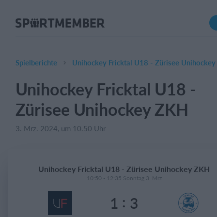
Über SportMember
Über uns
Triff uns
Spielberichte
Unihockey Fricktal U18 - Zürisee Unihocke
Karriere
Unihockey Fricktal U18 -
Funktionen
Zürisee Unihockey ZKH
Trainingsplan
Mitgliedsbeitrag
3. Mrz. 2024, um 10.50 Uhr
Homepage erstellen
Vereins App
Unihockey Fricktal U18 - Zürisee Unihockey ZKH
Belegungsplan
10:50 - 12:35 Sonntag 3. Mrz
:
1
3
Was kostet es?
Deutsch