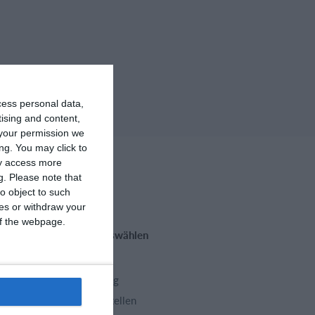
cess personal data,
tising and content,
your permission we
ng. You may click to
ay access more
g.
Please note that
o object to such
ces or withdraw your
 of the webpage.
Funktionen auswählen
Trainingsplan
Mitgliedsbeitrag
Homepage erstellen