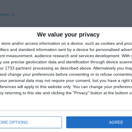
esten
We value your privacy
store and/or access information on a device, such as cookies and pro
ifiers and standard information sent by a device for personalised adver
tent measurement, audience research and services development.
With 
 use precise geolocation data and identification through device scanni
ur 1733 partners’ processing as described above. Alternatively you m
 and change your preferences before consenting or to refuse consentin
our personal data may not require your consent, but you have a right t
ferences will apply to this website only. You can change your preferen
y returning to this site and clicking the "Privacy" button at the bottom
rtMember
Hilfe
akt
Fragen und Antworten
 uns
Webinar
ORE OPTIONS
AGREE
iere
Sportregeln