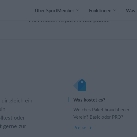
Über SportMember
Funktionen
Was 
This match report is not public
dir gleich ein
Was kostet es?
ein
Welches Paket braucht euer
lltest oder
Verein? Basic oder PRO?
t gerne zur
Preise