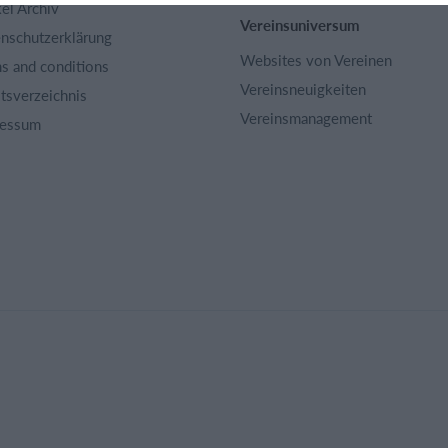
kel Archiv
Vereinsuniversum
nschutzerklärung
Websites von Vereinen
s and conditions
Vereinsneuigkeiten
ltsverzeichnis
Vereinsmanagement
ressum