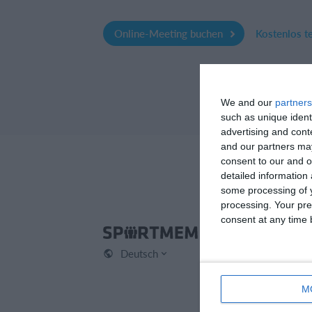
Online-Meeting buchen
Kostenlos t
We and our
partners
such as unique ident
advertising and con
and our partners may
consent to our and o
detailed information
some processing of y
processing. Your pre
consent at any time b
Spo
Deutsch
Kont
Über
M
Karr