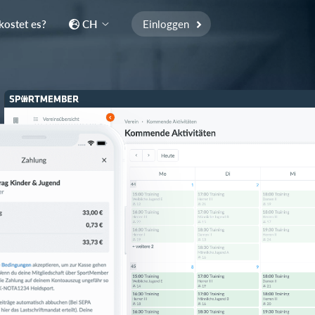
kostet es?
CH
Einloggen