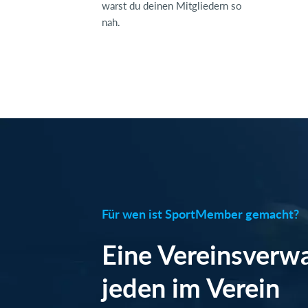
warst du deinen Mitgliedern so
nah.
Für wen ist SportMember gemacht?
Eine Vereinsverwa
jeden im Verein