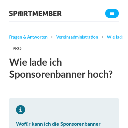
Über SportMember
Über uns
Triff uns
Fragen & Antworten
Vereinsadministration
Wie lade i
Karriere
PRO
Funktionen
Wie lade ich
Trainingsplan
Sponsorenbanner hoch?
Mitgliedsbeitrag
Homepage erstellen
Vereins App
Belegungsplan
Was kostet es?
Wofür kann ich die Sponsorenbanner
Deutsch