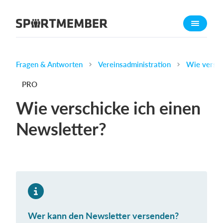
Über SportMember
Über uns
Triff uns
Fragen & Antworten
Vereinsadministration
Wie versch
Karriere
PRO
Funktionen
Wie verschicke ich einen
Trainingsplan
Newsletter?
Mitgliedsbeitrag
Homepage erstellen
Vereins App
Belegungsplan
Was kostet es?
Wer kann den Newsletter versenden?
Deutsch