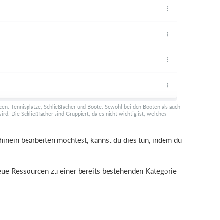
cen. Tennisplätze, Schließfächer und Boote. Sowohl bei den Booten als auch
d. Die Schließfächer sind Gruppiert, da es nicht wichtig ist, welches
nein bearbeiten möchtest, kannst du dies tun, indem du
eue Ressourcen zu einer bereits bestehenden Kategorie