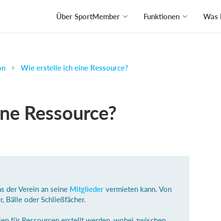
Über SportMember
Funktionen
Was 
on
Wie erstelle ich eine Ressource?
eine Ressource?
as der Verein an seine
Mitglieder
vermieten kann. Von
, Bälle oder Schließfächer.
en für Ressourcen erstellt werden, wobei zwischen