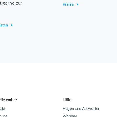
t gerne zur
Preise
esten
rtMember
Hilfe
akt
Fragen und Antworten
 uns
Webinar