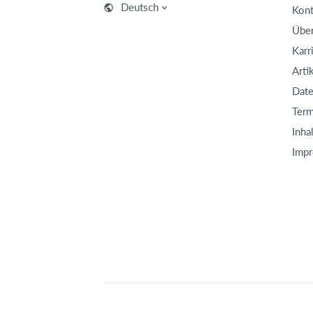
Deutsch
Kont
Über
Karr
Arti
Date
Term
Inha
Imp