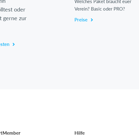
ein
Welches Paket braucht euer
lltest oder
Verein? Basic oder PRO?
t gerne zur
Preise
esten
rtMember
Hilfe