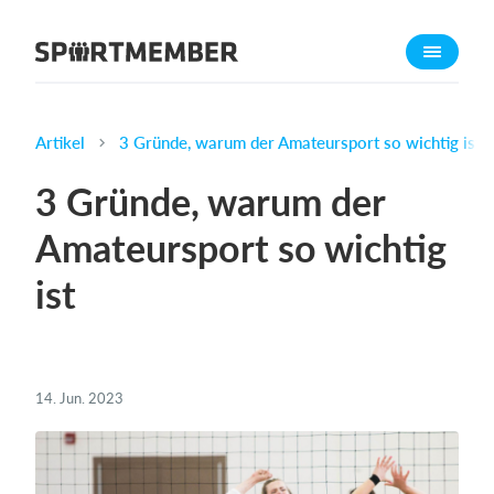
Über SportMember
Über uns
Triff uns
Artikel
3 Gründe, warum der Amateursport so wichtig ist
Karriere
3 Gründe, warum der
Funktionen
Amateursport so wichtig
Trainingsplan
ist
Mitgliedsbeitrag
Homepage erstellen
Vereins App
Belegungsplan
14. Jun. 2023
Was kostet es?
Deutsch