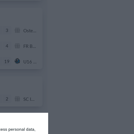
3
Ostermundigen
4
FR BLACK Db
19
U16 - 2026/27
2
SC Ittigen Da
cess personal data,