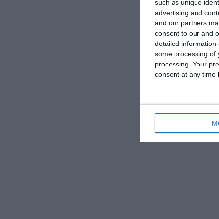
such as unique ident
advertising and con
and our partners may
consent to our and o
detailed information
some processing of y
processing. Your pre
consent at any time b
M