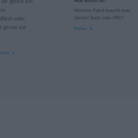
dir gleich ein
Was kostet es?
ein
Welches Paket braucht euer
lltest oder
Verein? Basic oder PRO?
t gerne zur
Preise
esten