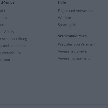
rtMember
Hilfe
akt
Fragen und Antworten
 uns
Webinar
iere
Sportregeln
kel Archiv
Vereinsuniversum
nschutzerklärung
Websites von Vereinen
s and conditions
Vereinsneuigkeiten
ltsverzeichnis
Vereinsmanagement
ressum