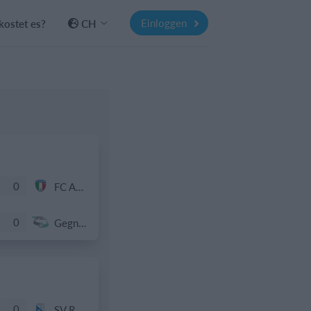
Einloggen
kostet es?
CH
0
FC Azzurri Bienne
0
Gegner
0
SV Rust