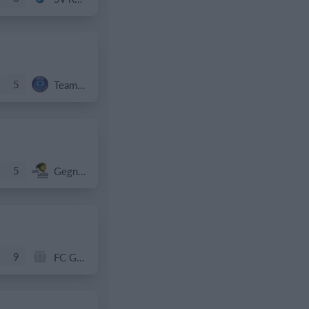
5
Team Grand Chasseral (Birse Football Club) a (Jun.B P)
5
Gegner
9
FC Gams 1