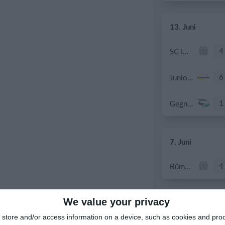
13. Juni
4
SC Ittigen Da
6
Junioren D9/b
1
Gegner
7. Juni
4
Bümpliz
We value your privacy
6. Juni
store and/or access information on a device, such as cookies and pro