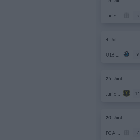
16. Juli
5
Junioren B
4. Juli
9
U16 - 2026/27
25. Juni
1
Junioren U21
20. Juni
7
FC Altstetten D9a