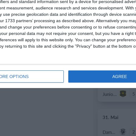
2
Gegner
ifiers and standard information sent by a device for personalised adver
tent measurement, audience research and services development.
With 
 use precise geolocation data and identification through device scanni
3
Lionem Da
ur 1733 partners’ processing as described above. Alternatively you m
 and change your preferences before consenting or to refuse consentin
our personal data may not require your consent, but you have a right t
ferences will apply to this website only. You can change your preferen
5. Juni
y returning to this site and clicking the "Privacy" button at the bottom
1
U16 - 2026/27
ORE OPTIONS
AGREE
2. Juni
5
Junioren U21
31. Mai
2
Damen I / 2.Liga GF