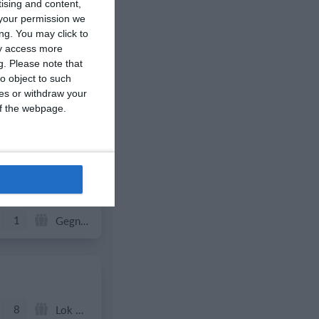
1
SG Obwalden 1
tising and content,
your permission we
ng. You may click to
5
Junioren D9/b
ay access more
g.
Please note that
o object to such
ces or withdraw your
 of the webpage.
13
UM U16B
1
Gegner
8
Lok Reinach