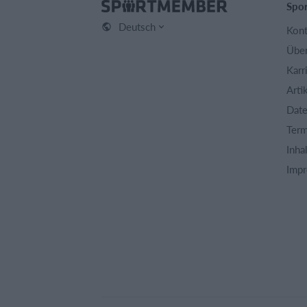
Spo
Deutsch
Kont
Über
Karr
Arti
Date
Term
Inha
Imp