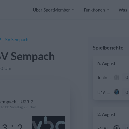
Über SportMember
Funktionen
Was 
 - SV Sempach
Spielberichte
SV Sempach
6. August
00 Uhr
0
Junioren B
0
U16 - 2026/27
Sempach - U23-2
 16:00 Samstag 29. Nov
2. August
:
3
2
0
FC Black Stars B2 26/27