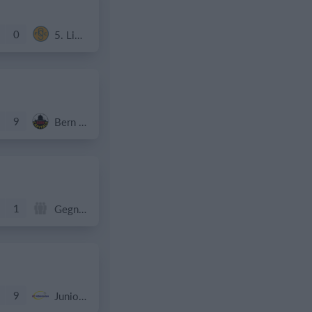
0
5. Liga Orsa
9
Bern Captials U16C
1
1
Gegner
9
Junioren D9/b