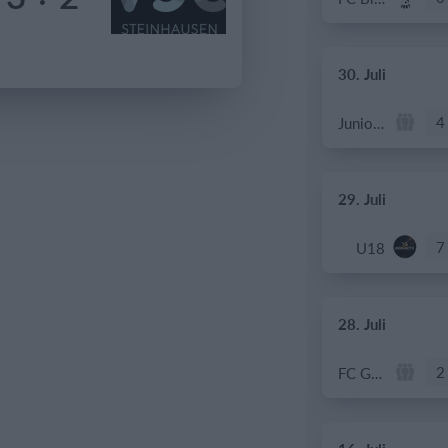
30. Juli
4
Junioren B
29. Juli
7
U18
28. Juli
2
FC Gams 2