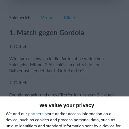
Spielbericht
Verlauf
Bilder
Einloggen
1. Match gegen Gordola
1. Drittel:
Wir starten schwach in die Partie, ohne wirklichen
Spielgeist. Mit nur 2 Abschlüssen und zahllosen
Ballverluste, endet das 1. Drittel mit 0:2.
2. Drittel:
Energie getankt und direkt Treffer für uns zum 2:1 durch
Rocco. Das soll jedoch au das einzige Highlight dieses
We value your privacy
Drittel bleiben. Wir bringen den Ball nicht seriös nach
vorne und verlieren Zweikämpfe regelmässig.
We and our
partners
store and/or access information on a
device, such as cookies and process personal data, such as
3. Drittel:
unique identifiers and standard information sent by a device for