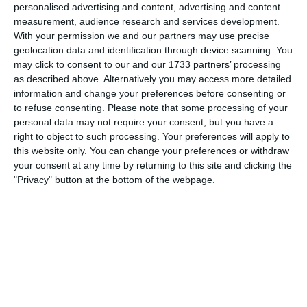
personalised advertising and content, advertising and content
Auf zwei Linien umgestellt und Kampfgeist gefunden. Pass
measurement, audience research and services development.
von Tim auf Timo bringt den Ausgleich 2:2. Eine
With your permission we and our partners may use precise
Zweiminutenstrafe für Gordola lässt unser Powerplay das
geolocation data and identification through device scanning. You
erste mal wirken und wir führen zum ersten mal diese
may click to consent to our and our 1733 partners’ processing
Saison mit 3:2 mit einer Minute Spielzeit verbleibend. Ein
as described above. Alternatively you may access more detailed
Lattenschuss von Gordola lässt nochmals alle zittern, doch
information and change your preferences before consenting or
schlussendlich Gewinnen Wir mit Endstand 3:2.
to refuse consenting.
Please note that some processing of your
personal data may not require your consent, but you have a
right to object to such processing. Your preferences will apply to
this website only. You can change your preferences or withdraw
your consent at any time by returning to this site and clicking the
Spielberichte
"Privacy" button at the bottom of the webpage.
6. August
5
2
Junioren B
FC Azzurri Bienne
0
0
U16 - 2026/27
Gegner