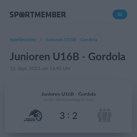
Über SportMember
Über uns
Triff uns
Spielberichte
Junioren U16B - Gordola
Karriere
Junioren U16B - Gordola
Funktionen
10. Sept. 2023, um 16.45 Uhr
Trainingsplan
Mitgliedsbeitrag
Homepage erstellen
Junioren U16B - Gordola
Vereins App
16:45 - 18:45 Sonntag 10. Sept
Belegungsplan
:
3
2
Was kostet es?
Deutsch