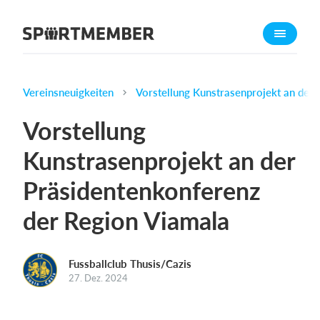
Über SportMember
Über uns
Triff uns
Vereinsneuigkeiten
Vorstellung Kunstrasenprojekt an der
Karriere
Vorstellung
Funktionen
Kunstrasenprojekt an der
Trainingsplan
Präsidentenkonferenz
Mitgliedsbeitrag
Homepage erstellen
der Region Viamala
Vereins App
Belegungsplan
Fussballclub Thusis/Cazis
27. Dez. 2024
Was kostet es?
Deutsch