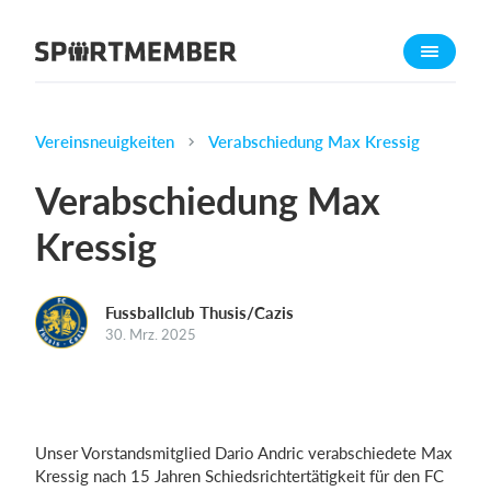
Über SportMember
Über uns
Triff uns
Vereinsneuigkeiten
Verabschiedung Max Kressig
Karriere
Verabschiedung Max
Funktionen
Kressig
Trainingsplan
Mitgliedsbeitrag
Fussballclub Thusis/Cazis
Homepage erstellen
30. Mrz. 2025
Vereins App
Belegungsplan
Was kostet es?
Unser Vorstandsmitglied Dario Andric verabschiedete Max
Kressig nach 15 Jahren Schiedsrichtertätigkeit für den FC
Deutsch