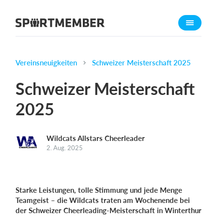
Über SportMember
Über uns
Triff uns
Vereinsneuigkeiten
Schweizer Meisterschaft 2025
Karriere
Schweizer Meisterschaft
Funktionen
2025
Trainingsplan
Mitgliedsbeitrag
Wildcats Allstars Cheerleader
Homepage erstellen
2. Aug. 2025
Vereins App
Belegungsplan
Starke Leistungen, tolle Stimmung und jede Menge
Was kostet es?
Teamgeist – die Wildcats traten am Wochenende bei
der Schweizer Cheerleading-Meisterschaft in Winterthur
Deutsch