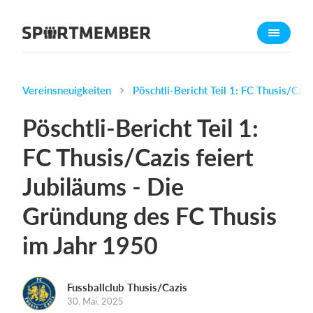
Über SportMember
Über uns
Triff uns
Vereinsneuigkeiten
Pöschtli-Bericht Teil 1: FC Thusis/Caz
Karriere
Pöschtli-Bericht Teil 1:
Funktionen
FC Thusis/Cazis feiert
Trainingsplan
Jubiläums - Die
Mitgliedsbeitrag
Homepage erstellen
Gründung des FC Thusis
Vereins App
im Jahr 1950
Belegungsplan
Was kostet es?
Fussballclub Thusis/Cazis
30. Mai. 2025
Deutsch