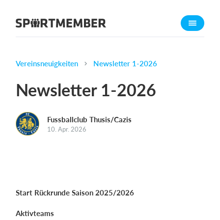
Über SportMember
Über uns
Triff uns
Vereinsneuigkeiten
Newsletter 1-2026
Karriere
Newsletter 1-2026
Funktionen
Trainingsplan
Fussballclub Thusis/Cazis
Mitgliedsbeitrag
10. Apr. 2026
Homepage erstellen
Vereins App
Belegungsplan
Start Rückrunde Saison 2025/2026
Was kostet es?
Aktivteams
Deutsch