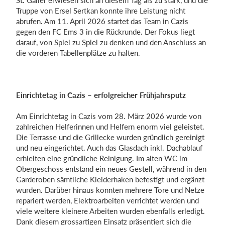
St. Galler erwiesen sich an diesem Tag als zu stark, und die
Truppe von Ersel Sertkan konnte ihre Leistung nicht
abrufen. Am 11. April 2026 startet das Team in Cazis
gegen den FC Ems 3 in die Rückrunde. Der Fokus liegt
darauf, von Spiel zu Spiel zu denken und den Anschluss an
die vorderen Tabellenplätze zu halten.
Einrichtetag in Cazis – erfolgreicher Frühjahrsputz
Am Einrichtetag in Cazis vom 28. März 2026 wurde von
zahlreichen Helferinnen und Helfern enorm viel geleistet.
Die Terrasse und die Grillecke wurden gründlich gereinigt
und neu eingerichtet. Auch das Glasdach inkl. Dachablauf
erhielten eine gründliche Reinigung. Im alten WC im
Obergeschoss entstand ein neues Gestell, während in den
Garderoben sämtliche Kleiderhaken befestigt und ergänzt
wurden. Darüber hinaus konnten mehrere Tore und Netze
repariert werden, Elektroarbeiten verrichtet werden und
viele weitere kleinere Arbeiten wurden ebenfalls erledigt.
Dank diesem grossartigen Einsatz präsentiert sich die