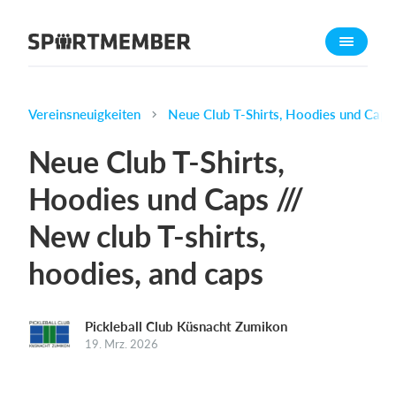
Über SportMember
Über uns
Triff uns
Vereinsneuigkeiten
Neue Club T-Shirts, Hoodies und Caps //
Karriere
Neue Club T-Shirts,
Funktionen
Hoodies und Caps ///
Trainingsplan
New club T-shirts,
Mitgliedsbeitrag
Homepage erstellen
hoodies, and caps​​
Vereins App
Belegungsplan
Pickleball Club Küsnacht Zumikon
19. Mrz. 2026
Was kostet es?
Deutsch