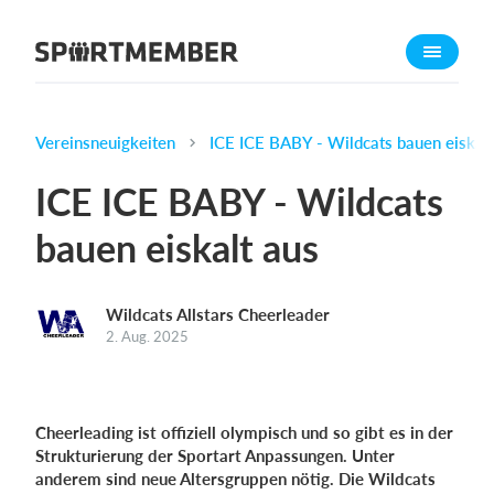
Über SportMember
Über uns
Triff uns
Vereinsneuigkeiten
ICE ICE BABY - Wildcats bauen eiskalt
Karriere
ICE ICE BABY - Wildcats
Funktionen
bauen eiskalt aus
Trainingsplan
Mitgliedsbeitrag
Wildcats Allstars Cheerleader
Homepage erstellen
2. Aug. 2025
Vereins App
Belegungsplan
Cheerleading ist offiziell olympisch und so gibt es in der
Was kostet es?
Strukturierung der Sportart Anpassungen. Unter
anderem sind neue Altersgruppen nötig. Die Wildcats
Deutsch