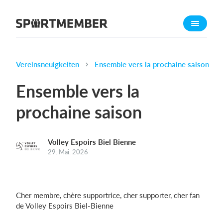
Über SportMember
Über uns
Triff uns
Vereinsneuigkeiten
Ensemble vers la prochaine saison
Karriere
Ensemble vers la
Funktionen
prochaine saison
Trainingsplan
Mitgliedsbeitrag
Volley Espoirs Biel Bienne
Homepage erstellen
29. Mai. 2026
Vereins App
Belegungsplan
Cher membre, chère supportrice, cher supporter, cher fan
Was kostet es?
de Volley Espoirs Biel-Bienne
Deutsch