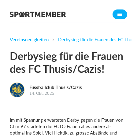
Über SportMember
Über uns
Triff uns
Vereinsneuigkeiten
Derbysieg für die Frauen des FC Thusi
Karriere
Derbysieg für die Frauen
Funktionen
des FC Thusis/Cazis!
Trainingsplan
Mitgliedsbeitrag
Fussballclub Thusis/Cazis
Homepage erstellen
14. Okt. 2025
Vereins App
Belegungsplan
Im mit Spannung erwarteten Derby gegen die Frauen von
Was kostet es?
Chur 97 starteten die FCTC-Frauen alles andere als
optimal ins Spiel. Viel Hektik, zu grosse Abstände und
Deutsch