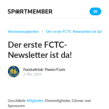
Über SportMember
Über uns
Triff uns
Vereinsneuigkeiten
Der erste FCTC-Newsletter ist da!
Karriere
Der erste FCTC-
Funktionen
Newsletter ist da!
Trainingsplan
Mitgliedsbeitrag
Fussballclub Thusis/Cazis
Homepage erstellen
2. Mrz. 2025
Vereins App
Belegungsplan
Was kostet es?
Geschätzte
Mitglieder
, Ehrenmitglieder, Gönner und
Sponsoren
Deutsch