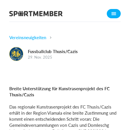
Über SportMember
Über uns
Triff uns
Vereinsneuigkeiten
Karriere
Fussballclub Thusis/Cazis
29. Nov. 2025
Funktionen
Trainingsplan
Mitgliedsbeitrag
Homepage erstellen
Breite Unterstützung für Kunstrasenprojekt des FC
Vereins App
Thusis/Cazis
Belegungsplan
Das regionale Kunstrasenprojekt des FC Thusis/Cazis
erhält in der Region Viamala eine breite Zustimmung und
Was kostet es?
kommt einen entscheidenden Schritt voran: Die
Gemeindeversammlungen von Cazis und Domleschg
Deutsch